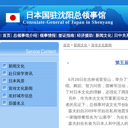
日本国驻沈阳总领事馆
Consulate-General of Japan in Shenyang
首页
总领事馆介绍
领事情报
签证指南
经济援助
新闻文化
日中关
首页
>
新闻文化
>
宣传文化新闻
第五
新闻文化
赴日留学资讯
6月28日在吉林省普安山，举办了
日本风景
唱、舞蹈、智力问答，摆摊等活动
宣传文化新闻
了对日本文化的理解，还强化了两
友好城市信息
另外，作为本次文化节重要活动
后援名义
者的见证下，总领事对该文化节创
森夫妇自2009年开始在私有地
一家咖啡餐馆名为“山寨亭”，为在
森夫妇在长春为日本人和中国人