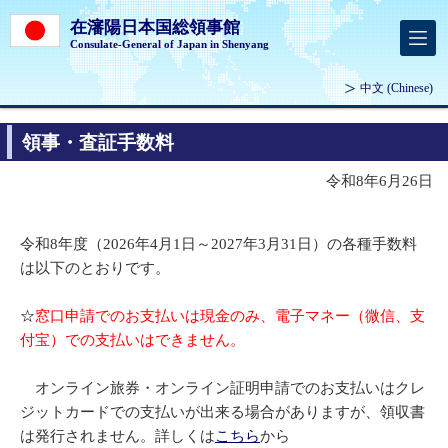
在瀋陽日本国総領事館
Consulate-General of Japan in Shenyang
中文
(Chinese)
領事・査証手数料
令和8年6月26日
令和8年度（2026年4月1日～2027年3月31日）の各種手数料
は以下のとおりです。
☆
窓口申請でのお支払いは現金のみ、電子マネー（微信、支
付宝）での支払いはできません。
オンライン旅券・オンライン証明申請でのお支払いはクレ
ジットカードでの支払いが出来る場合がありますが、領収書
は発行されません。詳しくは
こちら
から