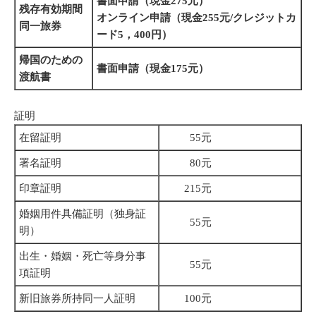
書面申請（現金275元）
残存有効期間
オンライン申請（現金255元/クレジットカ
同一旅券
ード5，400円）
帰国のための
書面申請（現金175元）
渡航書
証明
在留証明
55元
署名証明
80元
印章証明
215元
婚姻用件具備証明（独身証
55元
明）
出生・婚姻・死亡等身分事
55元
項証明
新旧旅券所持同一人証明
100元