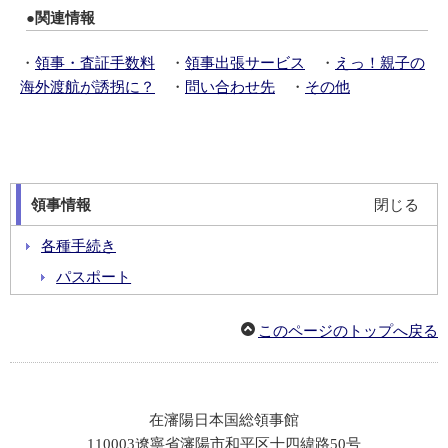
●関連情報
・
領事・査証手数料
・
領事出張サービス
・
えっ！親子の
海外渡航が誘拐に？
・
問い合わせ先
・
その他
領事情報
閉じる
各種手続き
パスポート
証明・届出
このページのトップへ戻る
安全情報
緊急連絡先
在瀋陽日本国総領事館
110003遼寧省瀋陽市和平区十四緯路50号