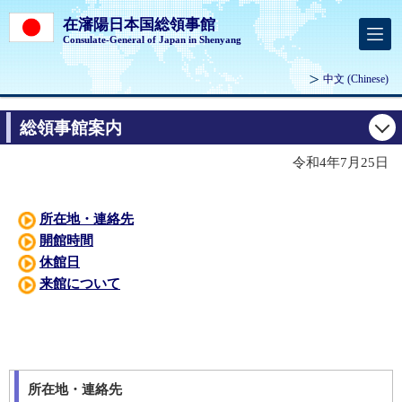
在瀋陽日本国総領事館
Consulate-General of Japan in Shenyang
中文
(Chinese)
総領事館案内
令和4年7月25日
所在地・連絡先
開館時間
休館日
来館について
所在地・連絡先