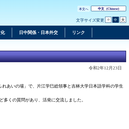
中文
(Chinese)
本文へ
大
中
文字サイズ変更
小
文化
日中関係・日本外交
リンク
令和2年12月23日
ふれあいの場」で、片江学巳総領事と吉林大学日本語学科の学生
ど多くの質問があり、活発に交流しました。