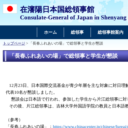
在瀋陽日本国総領事館
Consulate-General of Japan in Shenyang
ホーム
総領事
総領事館案内
トップページ
> 「長春ふれあいの場」で総領事と学生が懇談
「長春ふれあいの場」で総領事と学生が懇談
12月23日、日本国際交流基金が青少年層を主な対象に対日
代表10名が懇談しました。
懇談会は日本語で行われ、参加した学生から片江総領事に対し
その後、片江総領事は、吉林大学外国語学院の教員と日本語教
（参考）
「長春ふれあいの場」：
https://www.chinacenter.jp/chinese/furea