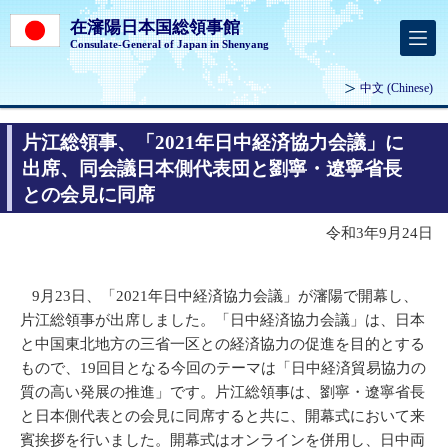
在瀋陽日本国総領事館
Consulate-General of Japan in Shenyang
中文
(Chinese)
片江総領事、「2021年日中経済協力会議」に
出席、同会議日本側代表団と劉寧・遼寧省長
との会見に同席
令和3年9月24日
9月23日、「2021年日中経済協力会議」が瀋陽で開幕し、
片江総領事が出席しました。「日中経済協力会議」は、日本
と中国東北地方の三省一区との経済協力の促進を目的とする
もので、19回目となる今回のテーマは「日中経済貿易協力の
質の高い発展の推進」です。片江総領事は、劉寧・遼寧省長
と日本側代表との会見に同席すると共に、開幕式において来
賓挨拶を行いました。開幕式はオンラインを併用し、日中両