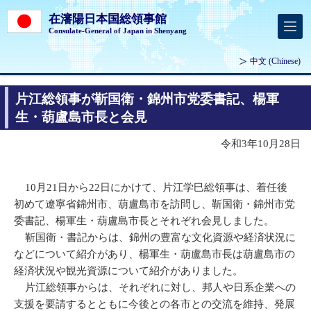
在瀋陽日本国総領事館
Consulate-General of Japan in Shenyang
中文
(Chinese)
片江総領事が靳国衛・錦州市党委書記、楊軍
生・葫盧島市長と会見
令和3年10月28日
10月21日から22日にかけて、片江学巳総領事は、着任後
初めて遼寧省錦州市、葫盧島市を訪問し、靳国衛・錦州市党
委書記、楊軍生・葫盧島市長とそれぞれ会見しました。
靳国衛・書記からは、錦州の豊富な文化資源や経済状況に
などについて紹介があり、楊軍生・葫盧島市長は葫盧島市の
経済状況や観光資源について紹介がありました。
片江総領事からは、それぞれに対し、邦人や日系企業への
支援を要請するとともに今後との各市との交流を維持、発展