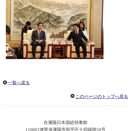
一覧へ戻る
このページのトップへ戻る
在瀋陽日本国総領事館
110003遼寧省瀋陽市和平区十四緯路50号