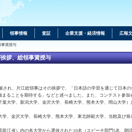
領事情報
査証
企業支援・経済情報
広報
領事賞授与
が挨拶、総領事賞授与
開催され、片江総領事はその挨拶で、「日本語の学習を通じて日本
強まることを期待する」などと述べました。また、コンテスト参加
葉大学、新潟大学、金沢大学、長崎大学、熊本大学、岡山大学）
学、金沢大学、長崎大学、熊本大学、東北師範大学、当館及び発
龍江省）内の各大学から選抜された10名（スピーチ部門5名、朗