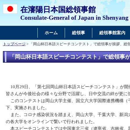
在瀋陽日本国総領事館
Consulate-General of Japan in Shenyang
ホーム
総領事
総領事館案内
トップページ
> 「岡山杯日本語スピーチコンテスト」で総領事が挨拶、総
「岡山杯日本語スピーチコンテスト」で総領事
10月29日、「第七回岡山杯日本語スピーチコンテスト」が
皆さんが今後社会の様々な分野で活躍し、日中交流の絆が更に
このコンテストは岡山大学主催、国立六大学国際連携機構（千
下、実施されました。
また、コロナ感染状況を踏まえ、岡山大学、千葉大学、新潟大
の各大学をオンラインで繋いで行われました。
本スピーチコンテストでは中国東北三省（遼寧省、吉林省、黒