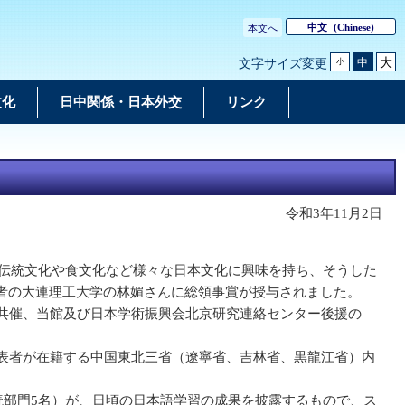
中文
(Chinese)
本文へ
大
中
文字サイズ変更
小
文化
日中関係・日本外交
リンク
令和3年11月2日
の伝統文化や食文化など様々な日本文化に興味を持ち、そうした
者の大連理工大学の林媚さんに総領事賞が授与されました。
共催、当館及び日本学術振興会北京研究連絡センター後援の
表者が在籍する中国東北三省（遼寧省、吉林省、黒龍江省）内
読部門5名）が、日頃の日本語学習の成果を披露するもので、ス