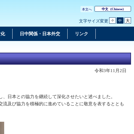
中文
(Chinese)
本文へ
大
中
文字サイズ変更
小
文化
日中関係・日本外交
リンク
令和3年11月2日
し、日本との協力を継続して深化させたいと述べました。
交流及び協力を積極的に進めていることに敬意を表するととも