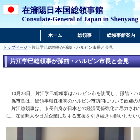
在瀋陽日本国総領事館
Consulate-General of Japan in Shenyang
ホーム
総領事
総領事館案内
トップページ
> 片江学巳総領事が孫喆・ハルビン市長と会見
片江学巳総領事が孫喆・ハルビン市長と会見
10月28日、片江学巳総領事はハルビン市を訪問し、孫喆・ハ
孫市長は、総領事就任後初のハルビン市訪問について歓迎の意
片江総領事は、市長自身が日本との経済関係強化に尽力されて
に、在留邦人や日系企業に対する支援を引き続きお願いしたい