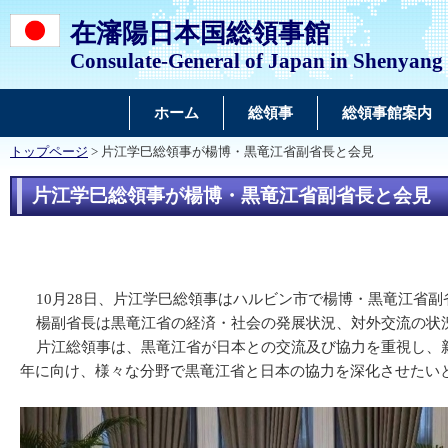
在瀋陽日本国総領事館
Consulate-General of Japan in Shenyang
ホーム
総領事
総領事館案内
トップページ
> 片江学巳総領事が楊博・黒竜江省副省長と会見
片江学巳総領事が楊博・黒竜江省副省長と会見
10月28日、片江学巳総領事はハルビン市で楊博・黒竜江省副
楊副省長は黒竜江省の経済・社会の発展状況、対外交流の状況
片江総領事は、黒竜江省が日本との交流及び協力を重視し、新
年に向け、様々な分野で黒竜江省と日本の協力を深化させたい