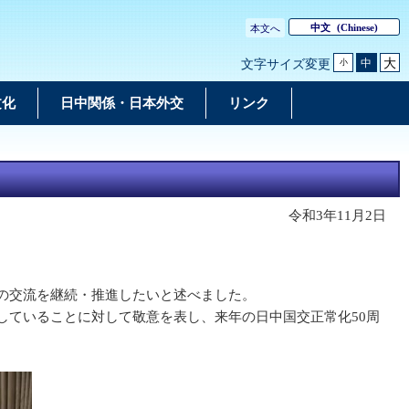
中文
(Chinese)
本文へ
大
中
文字サイズ変更
小
文化
日中関係・日本外交
リンク
令和3年11月2日
の交流を継続・推進したいと述べました。
ていることに対して敬意を表し、来年の日中国交正常化50周