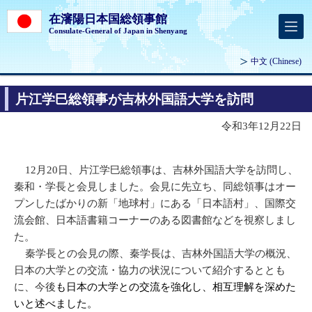
在瀋陽日本国総領事館
Consulate-General of Japan in Shenyang
中文
(Chinese)
片江学巳総領事が吉林外国語大学を訪問
令和3年12月22日
12月20日、片江学巳総領事は、吉林外国語大学を訪問し、
秦和・学長と会見しました。会見に先立ち、同総領事はオー
プンしたばかりの新「地球村」にある「日本語村」、国際交
流会館、日本語書籍コーナーのある図書館などを視察しまし
た。
秦学長との会見の際、秦学長は、吉林外国語大学の概況、
日本の大学との交流・協力の状況について紹介するととも
に、今後
も日本の大学との交流を強化し、相互理解を深めた
いと述べました。