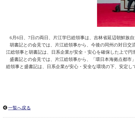
6月6日、7日の両日、片江学巳総領事は、吉林省延辺朝鮮族
胡書記との会見では、片江総領事から、今後の同州の対日交流
江総領事と胡書記は、日系企業が安全・安心を確保した上で円
盛書記との会見では、片江総領事から、「環日本海拠点都市」
総領事と盛書記は、日系企業が安心・安全な環境の下、安定し
一覧へ戻る