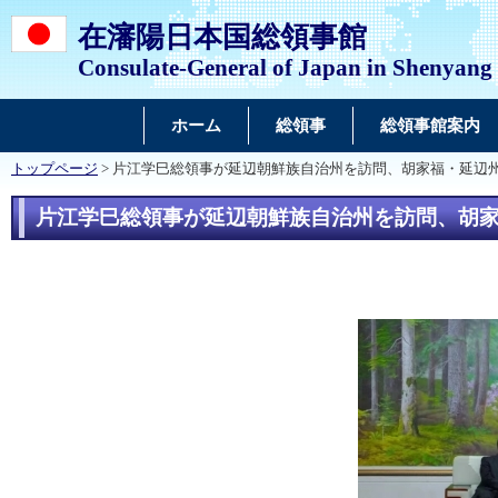
在瀋陽日本国総領事館
Consulate-General of Japan in Shenyang
ホーム
総領事
総領事館案内
トップページ
> 片江学巳総領事が延辺朝鮮族自治州を訪問、胡家福・延辺
片江学巳総領事が延辺朝鮮族自治州を訪問、胡