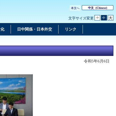
中文
(Chinese)
本文へ
大
中
文字サイズ変更
小
文化
日中関係・日本外交
リンク
令和5年6月6日