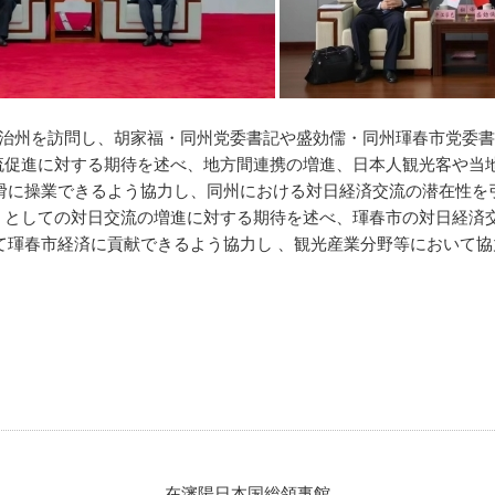
自治州を訪問し、胡家福・同州党委書記や盛効儒・同州琿春市党委
促進に対する期待を述べ、地方間連携の増進、日本人観光客や当
滑に操業できるよう協力し、同州における対日経済交流の潜在性を
としての対日交流の増進に対する期待を述べ、琿春市の対日経済
て琿春市経済に貢献できるよう協力し 、観光産業分野等において
在瀋陽日本国総領事館