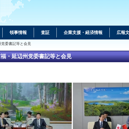
領事情報
査証
企業支援・経済情報
広報
州党委書記等と会見
家福・延辺州党委書記等と会見