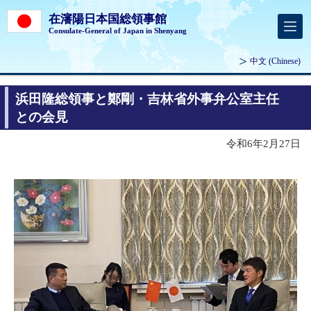
在瀋陽日本国総領事館
Consulate-General of Japan in Shenyang
中文
(Chinese)
浜田隆総領事と鄭剛・吉林省外事弁公室主任
との会見
令和6年2月27日