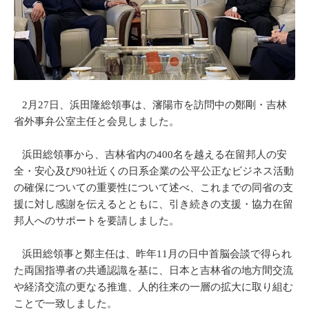
2月27日、浜田隆総領事は、瀋陽市を訪問中の鄭剛・吉林
省外事弁公室主任と会見しました。
浜田総領事から、吉林省内の400名を越える在留邦人の安
全・安心及び90社近くの日系企業の公平公正なビジネス活動
の確保についての重要性について述べ、これまでの同省の支
援に対し感謝を伝えるとともに、引き続きの支援・協力在留
邦人へのサポートを要請しました。
浜田総領事と鄭主任は、昨年11月の日中首脳会談で得られ
た両国指導者の共通認識を基に、日本と吉林省の地方間交流
や経済交流の更なる推進、人的往来の一層の拡大に取り組む
ことで一致しました。