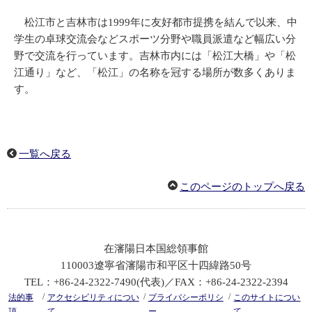
松江市と吉林市は1999年に友好都市提携を結んで以来、中
学生の卓球交流会などスポーツ分野や職員派遣など幅広い分
野で交流を行っています。吉林市内には「松江大橋」や「松
江通り」など、「松江」の名称を冠する場所が数多くありま
す。
一覧へ戻る
このページのトップへ戻る
在瀋陽日本国総領事館
110003遼寧省瀋陽市和平区十四緯路50号
TEL：+86-24-2322-7490(代表)／FAX：+86-24-2322-2394
/
/
/
法的事
アクセシビリティについ
プライバシーポリシ
このサイトについ
項
て
ー
て