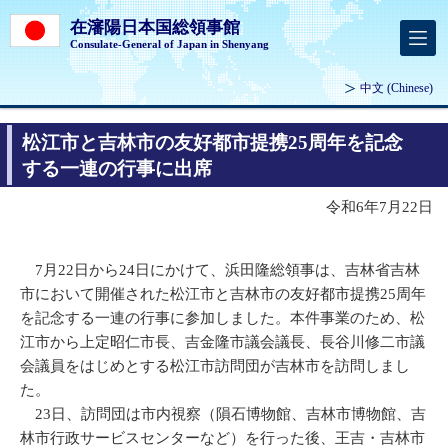
在瀋陽日本国総領事館
Consulate-General of Japan in Shenyang
中文
(Chinese)
松江市と吉林市の友好都市提携25周年を記念
する一連の行事に出席
令和6年7月22日
7月22日から24日にかけて、浜田隆総領事は、吉林省吉林
市において開催された松江市と吉林市の友好都市提携25周年
を記念する一連の行事に参加しました。本件事業のため、松
江市から上定昭仁市長、吉金隆市議会議長、長谷川修二市議
会議員をはじめとする松江市訪問団が吉林市を訪問しまし
た。
23日、訪問団は市内視察（隕石博物館、吉林市博物館、吉
林市行政サービスセンターなど）を行った後、王吉・吉林市