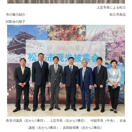
上定市長による松江
市の魅力紹介 松江市産品
試飲会の様子
長谷川議員（左から1番目）、上定市長（左から3番目）、付副市長（中央）、吉金
議長（右から3番目）、浜田総領事（右から2番目）