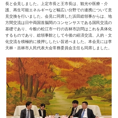
長と会見しました。上定市長と王市長は、観光や医療・介
護、再生可能エネルギーなど幅広い分野での連携について意
見交換を行いました。会見に同席した浜田総領事からは、地
方間交流は日中両国首脳間のコンセンサスである国民交流の
基礎であり、今般の松江市一行の吉林市訪問はこれを具体化
するものであり、総領事館として今後の経済交流、人的・文
化交流を積極的に後押ししたい旨述べました。本会見には李
天林・吉林市人民代表大会常務委員会主任も同席しました。