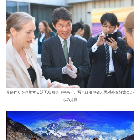
月餅作りを体験する浜田総領事（中央）、写真は遼寧省人民対外友好協会か
らの提供