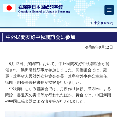
在瀋陽日本国総領事館
Consulate-General of Japan in Shenyang
中文
(Chinese)
中外民間友好中秋聯誼会に参加
令和6年9月12日
9月12日、瀋陽市において、中外民間友好中秋聯誼会が開
催され、浜田隆総領事が参加しました。同聯誼会では、羅
麗・遼寧省人民対外友好協会会長・遼寧省外事弁公室主任、
徐剛・副会長兼秘書長が挨拶を行いました。
中秋節にちなみ聯誼会では、月餅作り体験、漢方医による
問診、書道家の実演等が行われたほか、舞台では、中国舞踊
や中国伝統楽器による演奏等が行われました。