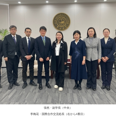
張然・副学長（中央）
李梅花・国際合作交流処長（右から4番目）