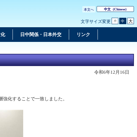
中文
(Chinese)
本文へ
大
中
文字サイズ変更
小
文化
日中関係・日本外交
リンク
令和6年12月16日
層強化することで一致しました。