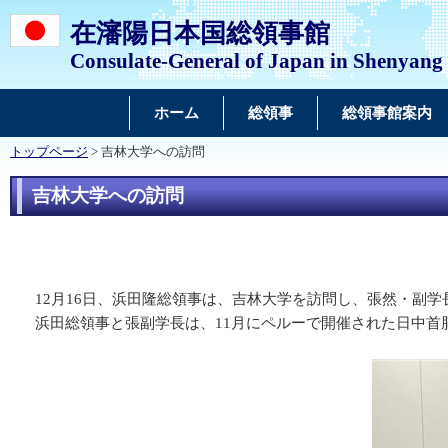
在瀋陽日本国総領事館
Consulate-General of Japan in Shenyang
ホーム
総領事
総領事館案内
トップページ
> 吉林大学への訪問
吉林大学への訪問
12月16日、浜田隆総領事は、吉林大学を訪問し、張然・副学
浜田総領事と張副学長は、11月にペルーで開催された日中首