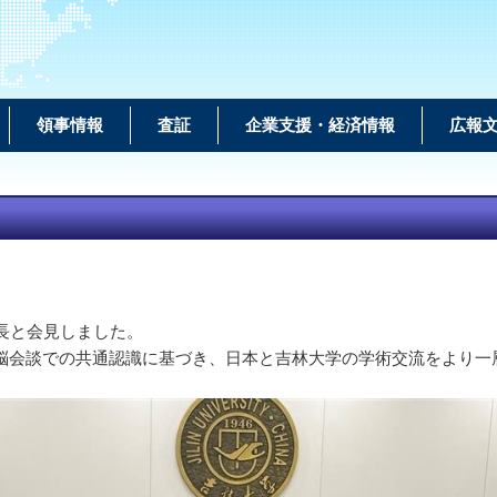
領事情報
査証
企業支援・経済情報
広報
長と会見しました。
脳会談での共通認識に基づき、日本と吉林大学の学術交流をより一