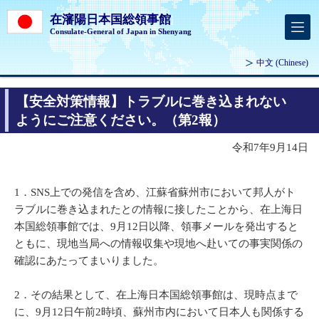
在瀋陽日本国総領事館
Consulate-General of Japan in Shenyang
中文
(Chinese)
【安全対策情報】トラブルに巻き込まれない
ようにご注意ください。（第2報）
令和7年9月14日
1．SNS上での発信を含め、江蘇省蘇州市において邦人がト
ラブルに巻き込まれたとの情報に接したことから、在上海日
本国総領事館では、9月12日以降、領事メールを発出すると
ともに、現地当局への情報収集や現地へ赴いての事実関係の
確認にあたってまいりました。
2．その結果として、在上海日本国総領事館は、現時点まで
に、9月12日午前2時頃、蘇州市内において日本人も関係する