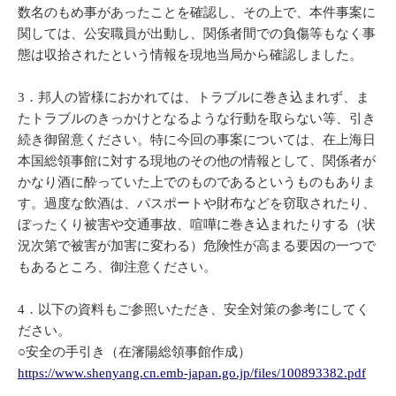
数名のもめ事があったことを確認し、その上で、本件事案に
関しては、公安職員が出動し、関係者間での負傷等もなく事
態は収拾されたという情報を現地当局から確認しました。
3．邦人の皆様におかれては、トラブルに巻き込まれず、ま
たトラブルのきっかけとなるような行動を取らない等、引き
続き御留意ください。特に今回の事案については、在上海日
本国総領事館に対する現地のその他の情報として、関係者が
かなり酒に酔っていた上でのものであるというものもありま
す。過度な飲酒は、パスポートや財布などを窃取されたり、
ぼったくり被害や交通事故、喧嘩に巻き込まれたりする（状
況次第で被害が加害に変わる）危険性が高まる要因の一つで
もあるところ、御注意ください。
4．以下の資料もご参照いただき、安全対策の参考にしてく
ださい。
○安全の手引き（在瀋陽総領事館作成）
https://www.shenyang.cn.emb-japan.go.jp/files/100893382.pdf