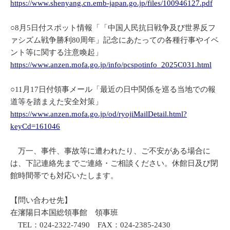
https://www.shenyang.cn.emb-japan.go.jp/files/100946127.pdf
○8月5日付スポット情報「「中国人民抗日戦争及び世界反フ
ァシズム戦争勝利80周年」記念にあたっての各種行事やイベ
ント等に関する注意喚起」
https://www.anzen.mofa.go.jp/info/pcspotinfo_2025C031.html
○11月17日付領事メール「最近の日中関係を巡る当地での報
道等を踏まえた安全対策」
https://www.anzen.mofa.go.jp/od/ryojiMailDetail.html?
keyCd=161046
万一、事件、事故等に遭われたり、ご不安がある場合に
は、下記連絡先までご連絡・ご相談ください。休館日及び閉
館時間帯でも対応いたします。
【問い合わせ先】
在瀋陽日本国総領事館 領事班
TEL：024-2322-7490 FAX：024-2385-2430