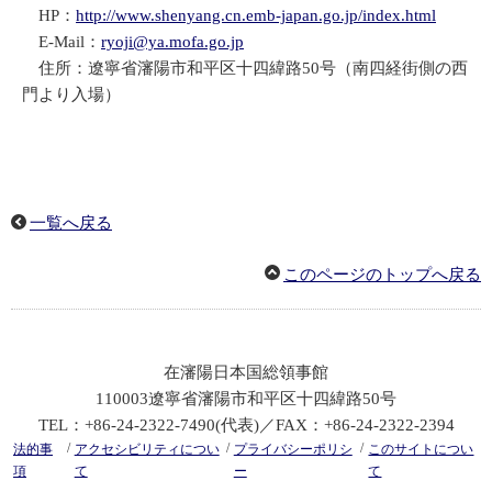
HP：
http://www.shenyang.cn.emb-japan.go.jp/index.html
E-Mail：
ryoji@ya.mofa.go.jp
住所：遼寧省瀋陽市和平区十四緯路50号（南四経街側の西
門より入場）
一覧へ戻る
このページのトップへ戻る
在瀋陽日本国総領事館
110003遼寧省瀋陽市和平区十四緯路50号
TEL：+86-24-2322-7490(代表)／FAX：+86-24-2322-2394
/
/
/
法的事
アクセシビリティについ
プライバシーポリシ
このサイトについ
項
て
ー
て