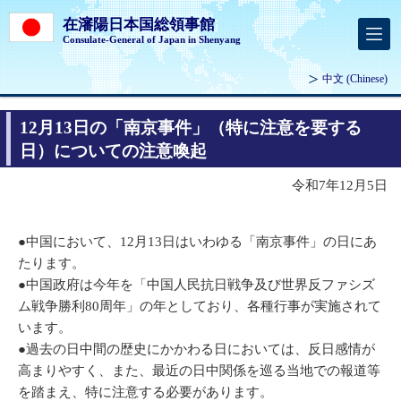
在瀋陽日本国総領事館
Consulate-General of Japan in Shenyang
中文
(Chinese)
12月13日の「南京事件」（特に注意を要する
日）についての注意喚起
令和7年12月5日
●中国において、12月13日はいわゆる「南京事件」の日にあ
たります。
●中国政府は今年を「中国人民抗日戦争及び世界反ファシズ
ム戦争勝利80周年」の年としており、各種行事が実施されて
います。
●過去の日中間の歴史にかかわる日においては、反日感情が
高まりやすく、また、最近の日中関係を巡る当地での報道等
を踏まえ、特に注意する必要があります。