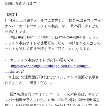
期間が短縮されます。
【本文】
1 4月30日付領事メールでご案内した「国外転出者向けマイ
ナンバーカードのオンライン申請」が、5月26日（火）より
開始されます。
同日午前8時頃（当地時間。日本時間午前9時頃）からオ
ンライン申請サイトが使用可能になり、申請される方はこの
サイトを通じて直接申請を行って頂くことになります。
2 オンライン申請サイトは以下の通りです。
https://www.kokugai.kojinbango-card.go.jp/kokugai-
mnshinsei-u/
※上記1の運用開始日時まではメンテナンス画面が表示さ
れるところ、ご留意ください。
3 国外転出者向けマイナンバーカードの対象者は、マイナ
ンバー制度が導入された2015年10月5日以降に国外転出届を
提出した日本国籍者(マイナンバーがすでに付番されている