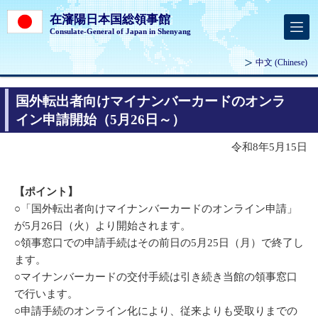
在瀋陽日本国総領事館
Consulate-General of Japan in Shenyang
中文
(Chinese)
国外転出者向けマイナンバーカードのオンラ
イン申請開始（5月26日～）
令和8年5月15日
【ポイント】
○「国外転出者向けマイナンバーカードのオンライン申請」
が5月26日（火）より開始されます。
○領事窓口での申請手続はその前日の5月25日（月）で終了し
ます。
○マイナンバーカードの交付手続は引き続き当館の領事窓口
で行います。
○申請手続のオンライン化により、従来よりも受取りまでの