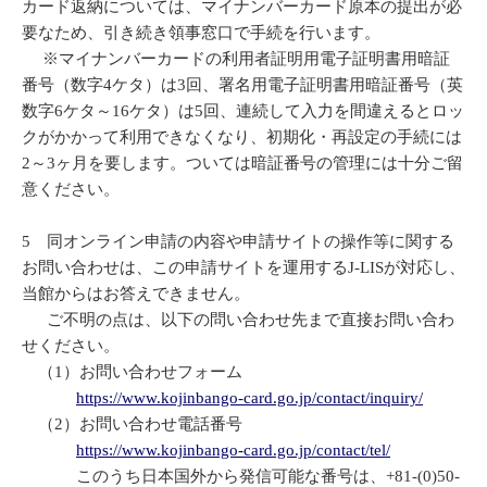
カード返納については、マイナンバーカード原本の提出が必
要なため、引き続き領事窓口で手続を行います。
※マイナンバーカードの利用者証明用電子証明書用暗証
番号（数字4ケタ）は3回、署名用電子証明書用暗証番号（英
数字6ケタ～16ケタ）は5回、連続して入力を間違えるとロッ
クがかかって利用できなくなり、初期化・再設定の手続には
2～3ヶ月を要します。ついては暗証番号の管理には十分ご留
意ください。
5 同オンライン申請の内容や申請サイトの操作等に関する
お問い合わせは、この申請サイトを運用するJ-LISが対応し、
当館からはお答えできません。
ご不明の点は、以下の問い合わせ先まで直接お問い合わ
せください。
（1）お問い合わせフォーム
https://www.kojinbango-card.go.jp/contact/inquiry/
（2）お問い合わせ電話番号
https://www.kojinbango-card.go.jp/contact/tel/
このうち日本国外から発信可能な番号は、+81-(0)50-