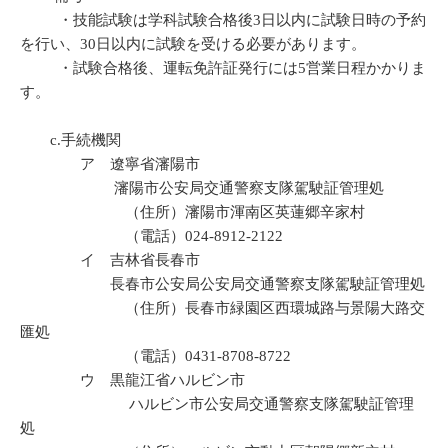
・技能試験は学科試験合格後3日以内に試験日時の予約
を行い、30日以内に試験を受ける必要があります。
・試験合格後、運転免許証発行には5営業日程かかりま
す。
c.手続機関
ア 遼寧省瀋陽市
瀋陽市公安局交通警察支隊駕駛証管理処
（住所）瀋陽市渾南区英蓮郷辛家村
（電話）024-8912-2122
イ 吉林省長春市
長春市公安局公安局交通警察支隊駕駛証管理処
（住所）長春市緑園区西環城路与景陽大路交
匯処
（電話）0431-8708-8722
ウ 黒龍江省ハルビン市
ハルビン市公安局交通警察支隊駕駛証管理
処