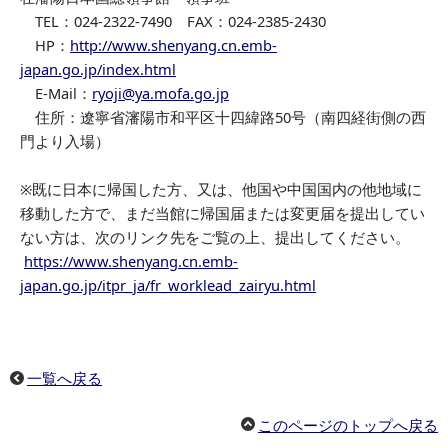
TEL：024-2322-7490 FAX：024-2385-2430
HP：
http://www.shenyang.cn.emb-
japan.go.jp/index.html
E-Mail：
ryoji@ya.mofa.go.jp
住所：遼寧省瀋陽市和平区十四緯路50号（南四経街側の西
門より入場）
※既に日本に帰国した方、又は、他国や中国国内の他地域に
移動した方で、まだ当館に帰国届または変更届を提出してい
ない方は、次のリンク先をご覧の上、提出してください。
https://www.shenyang.cn.emb-
japan.go.jp/itpr_ja/fr_worklead_zairyu.html
一覧へ戻る
このページのトップへ戻る