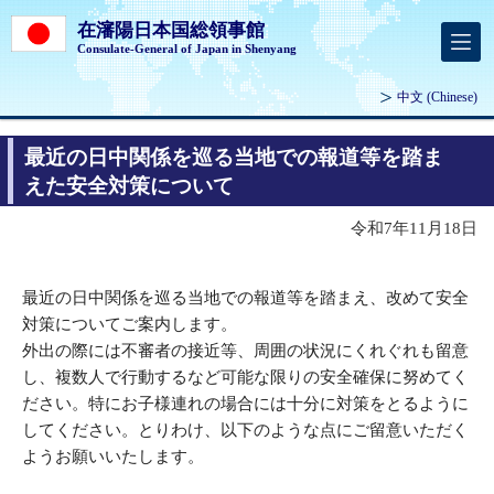
在瀋陽日本国総領事館
Consulate-General of Japan in Shenyang
中文
(Chinese)
最近の日中関係を巡る当地での報道等を踏ま
えた安全対策について
令和7年11月18日
最近の日中関係を巡る当地での報道等を踏まえ、改めて安全
対策についてご案内します。
外出の際には不審者の接近等、周囲の状況にくれぐれも留意
し、複数人で行動するなど可能な限りの安全確保に努めてく
ださい。特にお子様連れの場合には十分に対策をとるように
してください。とりわけ、以下のような点にご留意いただく
ようお願いいたします。