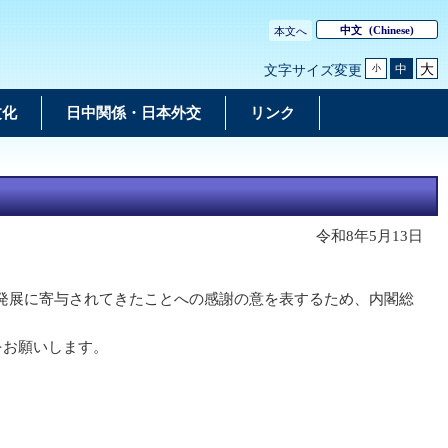
中文
(Chinese)
本文へ
大
中
文字サイズ変更
小
文化
日中関係・日本外交
リンク
令和8年5月13日
発展に寄与されてきたことへの感謝の意を表するため、内閣総
をお願いします。