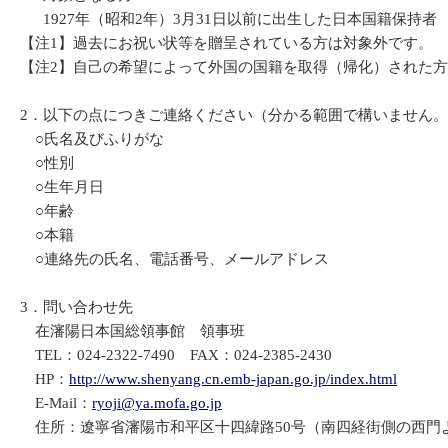
1927年（昭和2年）3月31日以前に出生した日本国籍保持者
【注1】過去にお祝い状等を贈呈されている方は対象外です。
【注2】自己の希望によって外国の国籍を取得（帰化）された方
2．以下の点につきご連絡ください（分かる範囲で構いません
○氏名及びふりがな
○性別
○生年月日
○年齢
○本籍
○連絡先の氏名、電話番号、メールアドレス
3．問い合わせ先
在瀋陽日本国総領事館 領事班
TEL：024-2322-7490 FAX：024-2385-2430
HP：
http://www.shenyang.cn.emb-japan.go.jp/index.html
E-Mail：
ryoji@ya.mofa.go.jp
住所：遼寧省瀋陽市和平区十四緯路50号（南四経街側の西門